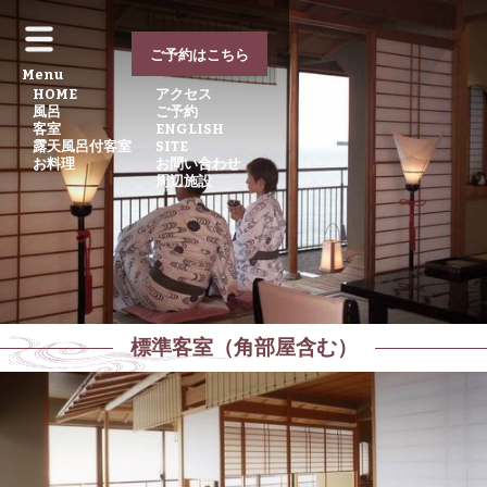
ご予約はこちら
Menu
HOME
アクセス
風呂
ご予約
客室
ENGLISH
露天風呂付客室
SITE
お料理
お問い合わせ
周辺施設
標準客室（角部屋含む）