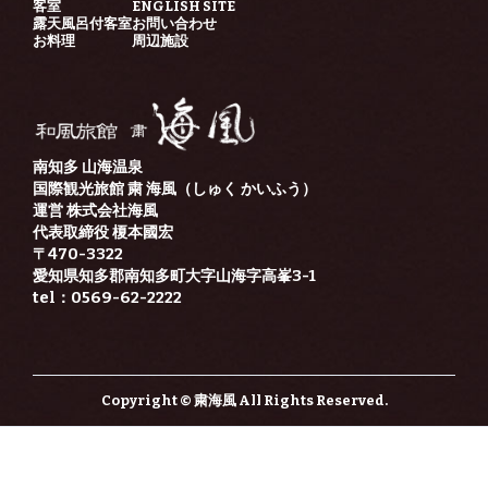
客室
ENGLISH SITE
露天風呂付客室
お問い合わせ
お料理
周辺施設
南知多 山海温泉
国際観光旅館 粛 海風（しゅく かいふう）
運営 株式会社海風
代表取締役 榎本國宏
〒470-3322
愛知県知多郡南知多町大字山海字高峯3-1
tel：0569-62-2222
Copyright © 粛海風 All Rights Reserved.