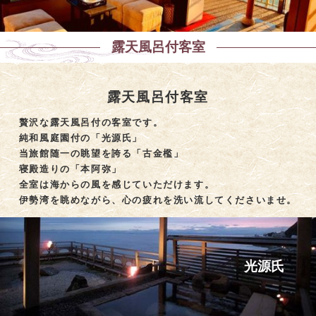
Slide 6 of 9.
露天風呂付客室
露天風呂付客室
贅沢な露天風呂付の客室です。
純和風庭園付の「光源氏」
当旅館随一の眺望を誇る「古金檻」
寝殿造りの「本阿弥」
全室は海からの風を感じていただけます。
伊勢湾を眺めながら、心の疲れを洗い流してくださいませ。
光源氏